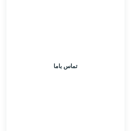
شستشوی فرش تبریز
شستشوی فرش بیجار
تماس باما
۰۲۱۲۲۲۸۲۰۲۴
۰۲۱۴۴۲۰۳۴۲۲