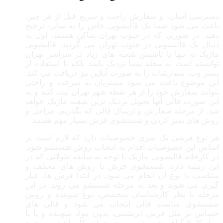
دسترسی آسان، و سفارش راحت و سریع قبل از هر چیز،
باعث می شود شما یک قالیشویی خاص را به سایر، ترجیح
دهید. در صورتی که در جنوب تهران ساکن هستید، اول به
دنبال یک قالیشویی در جنوب تهران می گردید. قالیشویی
ماژیک نه تنها با تاسیس شعبه های زیاد در سراسر تهران
توانسته است به محله شما نزدیک باشد بلکه با استفاده از
بستر وب، سفارشات را به صورت آنلاین نیز دریافت می کند.
این موضوع باعث می شود مشتریان به سرعت و راحتی
بتوانند سفارش خود را از هر نقطه شهر تهران ثبت کنند و به
این صورت قالی آنها تحویل نزدیک ترین شعبه ماژیک خواهد
شد. از مرحله سفارش و ارسال قالی که بگذریم، مراحل و
روش های تمیز کردن و شستشوی فرش بسیار مهم هستند.
هر نوع فرشی یک سری خصوصیات دارد که لازم است بر
اساس این خصوصیات اقدام به انتخاب روش شستشو شود.
در کارخانه قالیشویی ماژیک با توجه به سابقه طولانی که در
این زمینه دارد، شستشوی فرش با روش های مختلف و
متناسب با نوع آن انجام می شود. در ابتدا فرش ها، غبار
گیری می شوند و بعد به مرحله شستشو می روند. در این
مرحله با نظر کارشناسان متخصص، نوع شوینده و روش
شستشوی مناسب قالی انتخاب می شود و قالی های
حساس تر مثل فرش ابریشمی، بدون مواد شوینده و یا با
مواد کاملا گیاهی شستشو می شوند. این کار باعث می شود