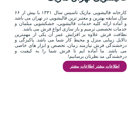
کارخانه قالیشویی ماژیک تاسیس سال ۱۳۳۱ با بیش از ۶۶
سال سابقه بهترین و معتبر ترین قالیشویی در تهران می باشد
و آماده ارائه کلیه خدمات قالیشویی، خشکشویی مبلمان و
خدمات تخصصی ترمیم و باز سازی انواع فرش می باشد.
نظافت فرش علاوه بر افزایش عمر آن یکی از مهمترین
دالایل زیبایی منزل و محیط کار شما می باشد. پاکیزگی و
درخشندگی فرش نیازمند زمان، تخصص و ابزار های خاصی
می باشد. ما آماده ایم تا فرش شما را به کیفیت و
درخشندگی مد نظرتان برسانیم!
اطلاعات بیشتر
اطلاعات بیشتر
قالیشویی ماژیک اولین و قدیمی ترین قالیشویی فعال در
“قالیشویی
تهران می‌باشد، این مجموعه فقط با برند
ماژیک”
هیچ پسوند و
در تهران فعالیت داشته و
پیشوندی نداشته و ندارد
، هنگام ثبت سفارش به
آدرس اینترنتی
mazhic1331.com
توجه داشته باشید، کلیه
سایت های مشابه سوء استفاده از برند ماژیک بوده و این
مجموعه هیچ مسئولیتی در قبال قالیشویان با پسوند و پیشوند
ماژیک نمی‌پذیرد.