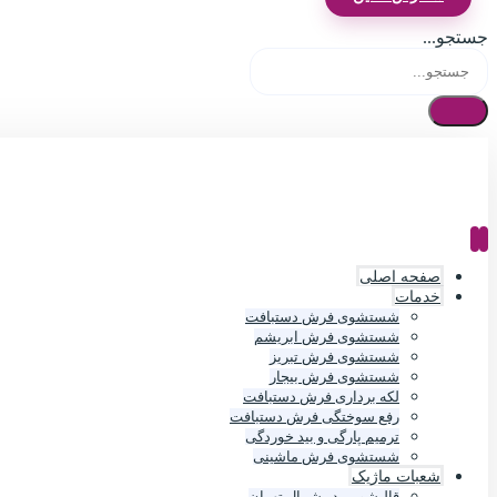
جستجو...
صفحه اصلی
خدمات
شستشوی فرش دستبافت
شستشوی فرش ابریشم
شستشوی فرش تبریز
شستشوی فرش بیجار
لکه برداری فرش دستبافت
رفع سوختگی فرش دستبافت
ترمیم پارگی و بید خوردگی
شستشوی فرش ماشینی
شعبات ماژیک
قالیشویی در شمال تهران