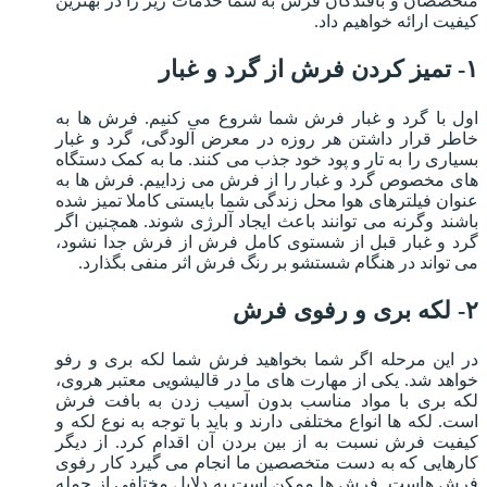
متخصصان و بافندگان فرش به شما خدمات زیر را در بهترین
کیفیت ارائه خواهیم داد.
۱- تمیز کردن فرش از گرد و غبار
اول با گرد و غبار فرش شما شروع می کنیم. فرش ها به
خاطر قرار داشتن هر روزه در معرض آلودگی، گرد و غبار
بسیاری را به تار و پود خود جذب می کنند. ما به کمک دستگاه
های مخصوص گرد و غبار را از فرش می زداییم. فرش ها به
عنوان فیلترهای هوا محل زندگی شما بایستی کاملا تمیز شده
باشند وگرنه می توانند باعث ایجاد آلرژی شوند. همچنین اگر
گرد و غبار قبل از شستوی کامل فرش از فرش جدا نشود،
می تواند در هنگام شستشو بر رنگ فرش اثر منفی بگذارد.
۲- لکه بری و رفوی فرش
در این مرحله اگر شما بخواهید فرش شما لکه بری و رفو
خواهد شد. یکی از مهارت های ما در قالیشویی معتبر هروی،
لکه بری با مواد مناسب بدون آسیب زدن به بافت فرش
است. لکه ها انواع مختلفی دارند و باید با توجه به نوع لکه و
کیفیت فرش نسبت به از بین بردن آن اقدام کرد. از دیگر
کارهایی که به دست متخصصین ما انجام می گیرد کار رفوی
فرش هاست. فرش ها ممکن است به دلایل مختلفی از جمله