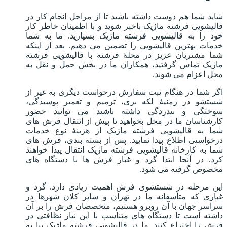
شاید شما هم دوست داشته باشید تا از مراحل انجام کار در
قالیشویی فرشته ماژیک باخبر شوید و با اطمینان خاطر کار
خود را به قالیشویی فرشته ماژیک بسپارید. ما به شما
خدمات بهترین قالیشویی را تضمین می دهیم. بعد از اینکه
شما مشتریان عزیز در محلۀ فرشته با قالیشویی فرشته
ماژیک تماس گرفتید، همکاران ما در بخش حمل و نقل به
محل اعزام می شوند.
اگر شما در هنگام ثبت سفارش درخواست دیگری به غیر از
شستشو در زمنیۀ لکه بری، ترمیم و تعمیر پوسیدگی،
سوختگی و بیدزدگی داشته باشید می توانید حضور
کارشناسان ما در محل بخواهید تا پیش از انتقال فرش های
شما به قالیشویی فرشته ماژیک از هزینۀ نوع خدمات
درخواستی اطلاع پیدا نمایید. پس از بسته بندی، فرش های
شما به کارخانه قالیشویی فرشته ماژیک انتقال پیدا خواهند
کرد. در آنجا ابتدا گرد و غبار فرش ها با دستگاه های
مخصوص گرفته می شود.
این مرحله در شستشوی فرش اهمیت زیادی دارد. گرد و
غباری که متأسفانه ما در تهران و سایر کلان شهرها در
سراسر جهان با آن روبرو هستیم، متخصصان فرش را بر آن
داشته است تا دستگاه های متناسب با این نیاز نظافتی در
فرش را اختراع کنند. ما در قالیشویی فرشته ماژیک بنا به