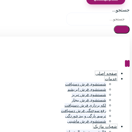
جستجو...
صفحه اصلی
خدمات
شستشوی فرش دستبافت
شستشوی فرش ابریشم
شستشوی فرش تبریز
شستشوی فرش بیجار
لکه برداری فرش دستبافت
رفع سوختگی فرش دستبافت
ترمیم پارگی و بید خوردگی
شستشوی فرش ماشینی
شعبات ماژیک
قالیشویی در شمال تهران