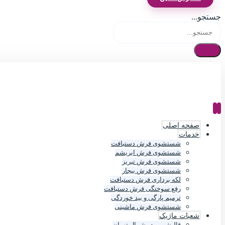
جستجو...
صفحه اصلی
خدمات
شستشوی فرش دستبافت
شستشوی فرش ابریشم
شستشوی فرش تبریز
شستشوی فرش بیجار
لکه برداری فرش دستبافت
رفع سوختگی فرش دستبافت
ترمیم پارگی و بید خوردگی
شستشوی فرش ماشینی
شعبات ماژیک
قالیشویی در شمال تهران