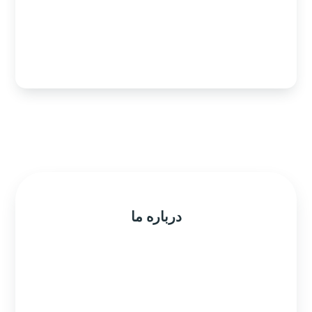
info@mazhic1331.com
پیدا کردن ما روی نقشه
درباره ما