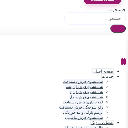
جستجو...
صفحه اصلی
خدمات
شستشوی فرش دستبافت
شستشوی فرش ابریشم
شستشوی فرش تبریز
شستشوی فرش بیجار
لکه برداری فرش دستبافت
رفع سوختگی فرش دستبافت
ترمیم پارگی و بید خوردگی
شستشوی فرش ماشینی
شعبات ماژیک
قالیشویی در شمال تهران