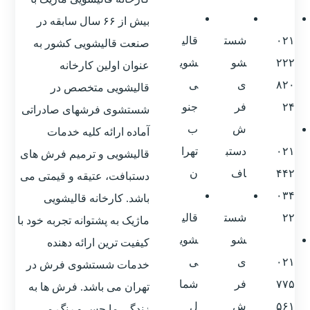
بیش از ۶۶ سال سابقه در
۰۲۱
شست
قالی
صنعت قالیشویی کشور به
۲۲۲
شو
شوی
عنوان اولین کارخانه
۸۲۰
ی
ی
قالیشویی متخصص در
۲۴
فر
جنو
شستشوی فرشهای صادراتی
ش
ب
آماده ارائه کلیه خدمات
۰۲۱
دستب
تهرا
قالیشویی و ترمیم فرش های
۴۴۲
اف
ن
دستبافت، عتیقه و قیمتی می
۰۳۴
باشد. کارخانه قالیشویی
۲۲
شست
قالی
ماژیک به پشتوانه تجربه خود با
شو
شوی
کیفیت ترین ارائه دهنده
۰۲۱
ی
ی
خدمات شستشوی فرش در
۷۷۵
فر
شما
تهران می باشد. فرش ها به
۵۶۱
ش
ل
زندگی ما حس و رنگ می