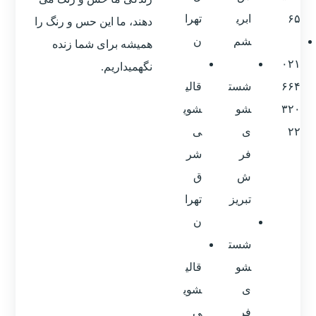
۶۵
ابری
تهرا
دهند، ما این حس و رنگ را
شم
ن
همیشه برای شما زنده
۰۲۱
نگهمیداریم.
۶۶۴
شست
قالی
۳۲۰
شو
شوی
۲۲
ی
ی
فر
شر
ش
ق
تبریز
تهرا
ن
شست
شو
قالی
ی
شوی
فر
ی